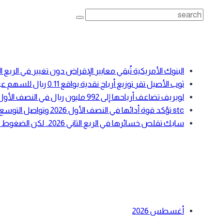
Search
for:
أحدث المقالات
البنوك الأمريكية تُبقي معايير الإقراض دون تغيير في الرب
ثوب الأصيل تقر توزيع أرباح نقدية بواقع 0.11 ريال للسهم عن النصف الأول 2026
لوبريف تضاعف أرباحها إلى 992 مليون ريال في النصف الأول 2026 بدعم ارتفاع أسعار زيوت الأساس
stc تؤكد قوة أدائها في النصف الأول 2026 وتواصل التوسع في الحوسبة السحابية والبنية الرقمية
سابك تقلص خسائرها في الربع الثاني 2026.. لكن الضغوط التشغيلية لا تزال مستمرة
أحدث التعليقات
الأرشيف
أغسطس 2026