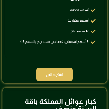
أسهم لحظية
⁠أسهم مضاربية
⁠12 سهم ملكي
⁠3 أسهم استثمارية كحد ادني نسبة ربح بالسهم 15٪؜
اشترك الان
كبار عوائل المملكة باقة
السنة ونصف