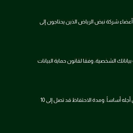
عضاء شركة نبض الرياض الذين يحتاجون إلى
 بياناتك الشخصية، وفقا لقانون حماية البيانات
سوف نحتفظ ببياناتك الشخصية ما دام حسابك نشطاً، أو طالما كان ذلك ضرورياً للغرض الذي تم جمع البيانات من أجله أساساً. ومدة الاحتفاظ قد تصل إلى 10