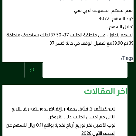
اسم السهم : مجموعه ام بي سي
كود السهم : 4072
تحليل السهم :
السهم يتداول اعلى منطقة الطلب 37- 37.50 لذلك يستهدف منطقة
39 ثم 39.90مع تفعيل الوقف في حالة كسر 37
Tags:
البحث
اخر المقالات
البنوك الأمريكية تُبقي معايير الإقراض دون تغيير في الربع
الثاني مع تحسن الطلب على القروض
ثوب الأصيل تقر توزيع أرباح نقدية بواقع 0.11 ريال للسهم عن
النصف الأول 2026