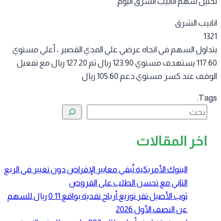
ليل سهم انابيب الشرق اليوم
ابيب الشرق
13
داول السهم في اتجاه عرضي علي المدي القصير ، أعلي مستوي
117.60 يستهدف مستوي 123.90 ريال ثم 127.20 ريال مع تفعيل
قف عند كسر مستوي دعم 105.60 ريال
Tag
البحث
اخر المقالات
البنوك الأمريكية تُبقي معايير الإقراض دون تغيير في الربع
الثاني مع تحسن الطلب على القروض
ثوب الأصيل تقر توزيع أرباح نقدية بواقع 0.11 ريال للسهم
عن النصف الأول 2026