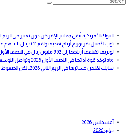
Search
for:
أحدث المقالات
البنوك الأمريكية تُبقي معايير الإقراض دون تغيير في الرب
ثوب الأصيل تقر توزيع أرباح نقدية بواقع 0.11 ريال للسهم عن النصف الأول 2026
لوبريف تضاعف أرباحها إلى 992 مليون ريال في النصف الأول 2026 بدعم ارتفاع أسعار زيوت الأساس
stc تؤكد قوة أدائها في النصف الأول 2026 وتواصل التوسع في الحوسبة السحابية والبنية الرقمية
سابك تقلص خسائرها في الربع الثاني 2026.. لكن الضغوط التشغيلية لا تزال مستمرة
أحدث التعليقات
الأرشيف
أغسطس 2026
يوليو 2026