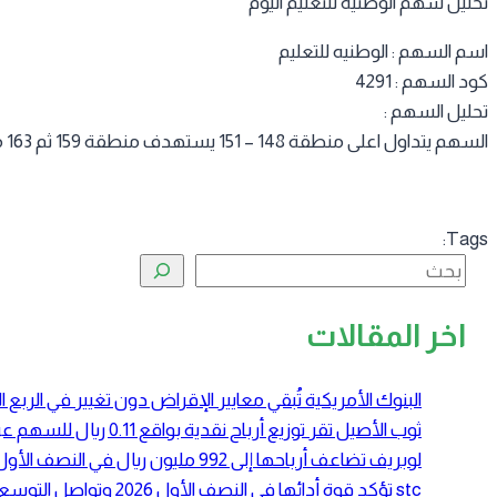
تحليل سهم الوطنية للتعليم اليوم
اسم السهم : الوطنيه للتعليم
كود السهم : 4291
تحليل السهم :
السهم يتداول اعلى منطقة 148 – 151 يستهدف منطقة 159 ثم 163 مع تفعيل الوقف في حالة كسر 148
Tags:
البحث
اخر المقالات
البنوك الأمريكية تُبقي معايير الإقراض دون تغيير في الرب
ثوب الأصيل تقر توزيع أرباح نقدية بواقع 0.11 ريال للسهم عن النصف الأول 2026
لوبريف تضاعف أرباحها إلى 992 مليون ريال في النصف الأول 2026 بدعم ارتفاع أسعار زيوت الأساس
stc تؤكد قوة أدائها في النصف الأول 2026 وتواصل التوسع في الحوسبة السحابية والبنية الرقمية