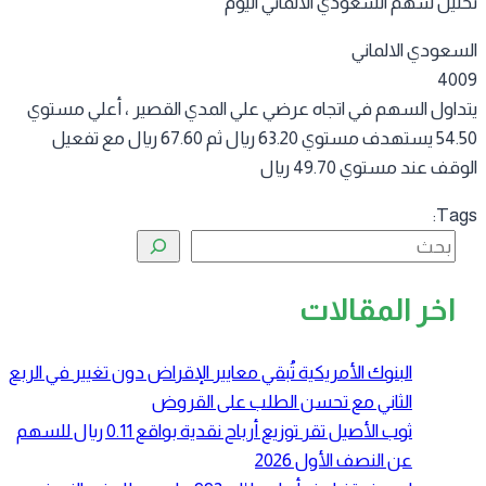
ليل سهم السعودي الالماني اليوم
سعودي الالماني
40
داول السهم في اتجاه عرضي علي المدي القصير ، أعلي مستوي
54.50 يستهدف مستوي 63.20 ريال ثم 67.60 ريال مع تفعيل
قف عند مستوي 49.70 ريال
Tag
البحث
اخر المقالات
البنوك الأمريكية تُبقي معايير الإقراض دون تغيير في الربع
الثاني مع تحسن الطلب على القروض
ثوب الأصيل تقر توزيع أرباح نقدية بواقع 0.11 ريال للسهم
عن النصف الأول 2026