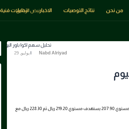
من نحن
نتائج التوصيات
الاخبار
تحليلات فنية
|
By
Nabd Alriyad
يوليو, 29
يوم
يتداول السهم في اتجاه هابط علي المدي القصير ، أعلي مستوي 207.90 يستهدف مستوي 219.20 ريال ثم 228.30 ريال مع