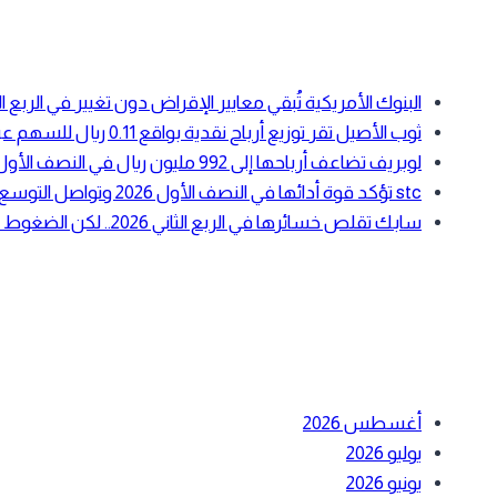
for:
أحدث المقالات
البنوك الأمريكية تُبقي معايير الإقراض دون تغيير في الرب
ثوب الأصيل تقر توزيع أرباح نقدية بواقع 0.11 ريال للسهم عن النصف الأول 2026
لوبريف تضاعف أرباحها إلى 992 مليون ريال في النصف الأول 2026 بدعم ارتفاع أسعار زيوت الأساس
stc تؤكد قوة أدائها في النصف الأول 2026 وتواصل التوسع في الحوسبة السحابية والبنية الرقمية
سابك تقلص خسائرها في الربع الثاني 2026.. لكن الضغوط التشغيلية لا تزال مستمرة
أحدث التعليقات
الأرشيف
أغسطس 2026
يوليو 2026
يونيو 2026