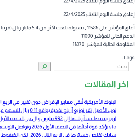
إغلاق جلسة اليوم الثلاثاء 22/4/2025
إغلاق جلسة اليوم الثلاثاء 22/4/2025
أغلق المؤشر على 11586 , بسيوله بلغت اكثر من 5.4 مليار ريال تقريبا بارتفاع 38 نقطه بنسبة 0.33 %
الدعم الحالي للمؤشر 11000
المقاومة الحالية للمؤشر 11870
Tags:
البحث
اخر المقالات
البنوك الأمريكية تُبقي معايير الإقراض دون تغيير في الرب
ثوب الأصيل تقر توزيع أرباح نقدية بواقع 0.11 ريال للسهم عن النصف الأول 2026
لوبريف تضاعف أرباحها إلى 992 مليون ريال في النصف الأول 2026 بدعم ارتفاع أسعار زيوت الأساس
stc تؤكد قوة أدائها في النصف الأول 2026 وتواصل التوسع في الحوسبة السحابية والبنية الرقمية
سابك تقلص خسائرها في الربع الثاني 2026.. لكن الضغوط التشغيلية لا تزال مستمرة