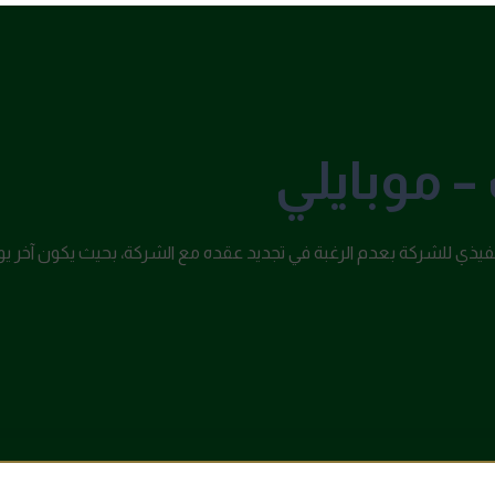
– موبايلي