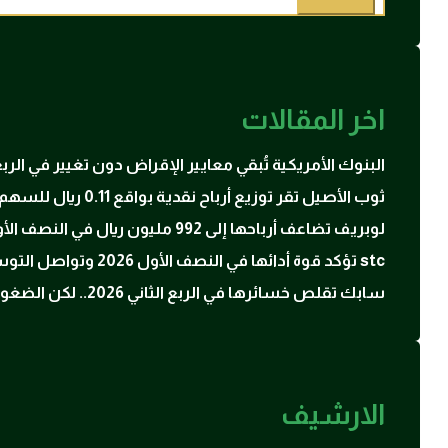
اخر المقالات
البنوك الأمريكية تُبقي معايير الإقراض دون تغيير في ال
ثوب الأصيل تقر توزيع أرباح نقدية بواقع 0.11 ريال للسهم عن النصف الأول 2026
لوبريف تضاعف أرباحها إلى 992 مليون ريال في النصف الأول 2026 بدعم ارتفاع أسعار زيوت الأساس
stc تؤكد قوة أدائها في النصف الأول 2026 وتواصل التوسع في الحوسبة السحابية والبنية الرقمية
سابك تقلص خسائرها في الربع الثاني 2026.. لكن الضغوط التشغيلية لا تزال مستمرة
الارشيف