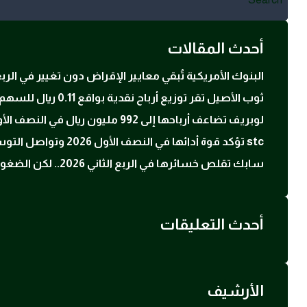
for:
أحدث المقالات
البنوك الأمريكية تُبقي معايير الإقراض دون تغيير في ال
ثوب الأصيل تقر توزيع أرباح نقدية بواقع 0.11 ريال للسهم عن النصف الأول 2026
لوبريف تضاعف أرباحها إلى 992 مليون ريال في النصف الأول 2026 بدعم ارتفاع أسعار زيوت الأساس
stc تؤكد قوة أدائها في النصف الأول 2026 وتواصل التوسع في الحوسبة السحابية والبنية الرقمية
سابك تقلص خسائرها في الربع الثاني 2026.. لكن الضغوط التشغيلية لا تزال مستمرة
أحدث التعليقات
الأرشيف