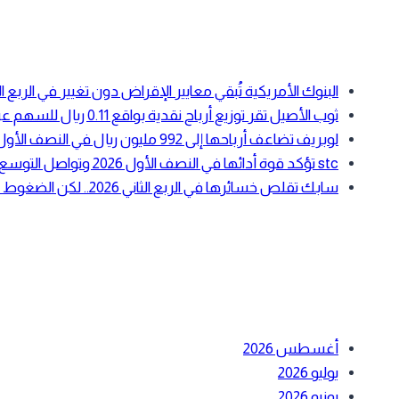
for:
أحدث المقالات
البنوك الأمريكية تُبقي معايير الإقراض دون تغيير في الرب
ثوب الأصيل تقر توزيع أرباح نقدية بواقع 0.11 ريال للسهم عن النصف الأول 2026
لوبريف تضاعف أرباحها إلى 992 مليون ريال في النصف الأول 2026 بدعم ارتفاع أسعار زيوت الأساس
stc تؤكد قوة أدائها في النصف الأول 2026 وتواصل التوسع في الحوسبة السحابية والبنية الرقمية
سابك تقلص خسائرها في الربع الثاني 2026.. لكن الضغوط التشغيلية لا تزال مستمرة
أحدث التعليقات
الأرشيف
أغسطس 2026
يوليو 2026
يونيو 2026