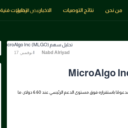
من نحن
نتائج التوصيات
الاخبار
تحليلات فنية
|
By
Nabd Alriyad
نوفمبر, 17
يتداول سهم MicroAlgo Inc (MLGO) في اتجاه صاعد، مدعومًا باستقراره فوق مستوى الدعم الرئيسي عند 6.60 دولار، ما