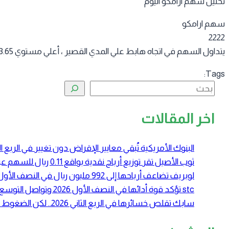
تحليل سهم ارامكو اليوم
سهم ارامكو
2222
يتداول السهم في اتجاه هابط علي المدي القصير ، أعلي مستوي 23.65 يستهدف مستوي 24.02 ريال ثم 24.25 ريال مع تفعيل الوقف عند مستوي 23.47 ريال
Tags:
البحث
اخر المقالات
البنوك الأمريكية تُبقي معايير الإقراض دون تغيير في الرب
ثوب الأصيل تقر توزيع أرباح نقدية بواقع 0.11 ريال للسهم عن النصف الأول 2026
لوبريف تضاعف أرباحها إلى 992 مليون ريال في النصف الأول 2026 بدعم ارتفاع أسعار زيوت الأساس
stc تؤكد قوة أدائها في النصف الأول 2026 وتواصل التوسع في الحوسبة السحابية والبنية الرقمية
سابك تقلص خسائرها في الربع الثاني 2026.. لكن الضغوط التشغيلية لا تزال مستمرة