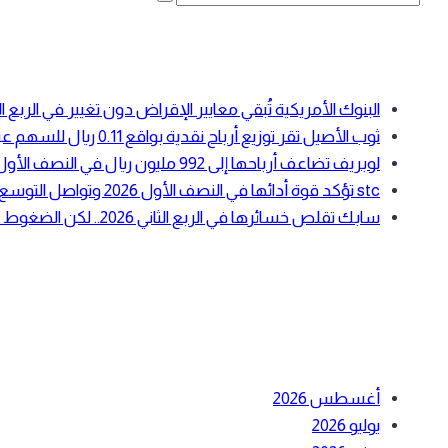
for:
أحدث المقالات
البنوك الأمريكية تُبقي معايير الإقراض دون تغيير في الرب
ثوب الأصيل تقر توزيع أرباح نقدية بواقع 0.11 ريال للسهم عن النصف الأول 2026
لوبريف تضاعف أرباحها إلى 992 مليون ريال في النصف الأول 2026 بدعم ارتفاع أسعار زيوت الأساس
stc تؤكد قوة أدائها في النصف الأول 2026 وتواصل التوسع في الحوسبة السحابية والبنية الرقمية
سابك تقلص خسائرها في الربع الثاني 2026.. لكن الضغوط التشغيلية لا تزال مستمرة
أحدث التعليقات
الأرشيف
أغسطس 2026
يوليو 2026