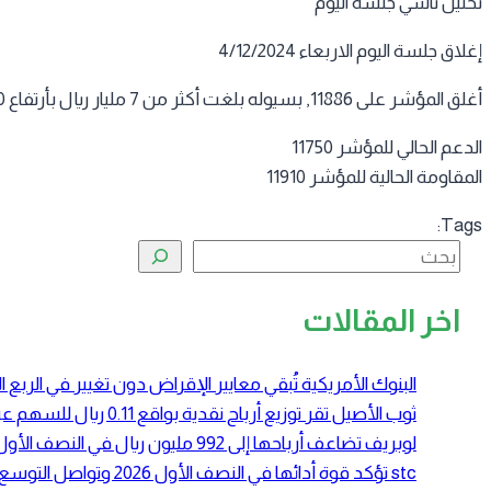
تحليل تاسي جلسة اليوم
إغلاق جلسة اليوم الاربعاء 4/12/2024
أغلق المؤشر على 11886, بسيوله بلغت أكثر من 7 مليار ريال بأرتفاع 70 نقطه بنسبة 0.60 %
الدعم الحالي للمؤشر 11750
المقاومة الحالية للمؤشر 11910
Tags:
البحث
اخر المقالات
البنوك الأمريكية تُبقي معايير الإقراض دون تغيير في الرب
ثوب الأصيل تقر توزيع أرباح نقدية بواقع 0.11 ريال للسهم عن النصف الأول 2026
لوبريف تضاعف أرباحها إلى 992 مليون ريال في النصف الأول 2026 بدعم ارتفاع أسعار زيوت الأساس
stc تؤكد قوة أدائها في النصف الأول 2026 وتواصل التوسع في الحوسبة السحابية والبنية الرقمية