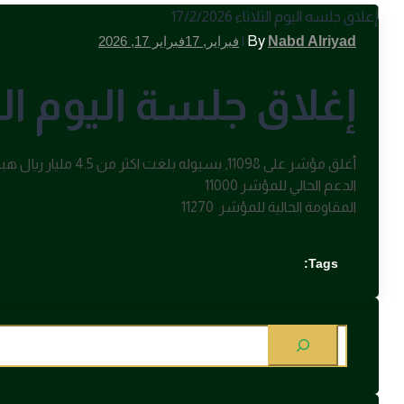
|
By
Nabd Alriyad
فبراير, 17
فبراير 17, 2026
إغلاق جلسة اليوم الثلاثاء 26
أغلق مؤشر على 11098, بسيوله بلغت اكثر من 4.5 مليار ريال هبوط 85- نقطه بنسبه 0.77-%
الدعم الحالي للمؤشر 11000
المقاومة الحالية للمؤشر 11270
Tags: