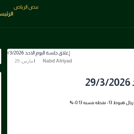
الرئيس
|
By
Nabd Alriyad
مارس, 29
2