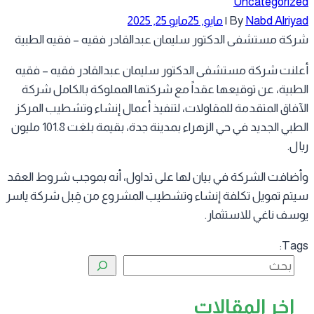
Uncategoriz
Nabd Alriy
By
|
مايو, 25
مايو 25, 2025
كة مستشفى الدكتور سليمان عبدالقادر فقيه – فقيه الطبية
لنت شركة مستشفى الدكتور سليمان عبدالقادر فقيه – فقيه
طبية، عن توقيعها عقداً مع شركتها المملوكة بالكامل شركة
آفاق المتقدمة للمقاولات، لتنفيذ أعمال إنشاء وتشطيب المركز
الطبي الجديد في حي الزهراء بمدينة جدة، بقيمة بلغت 101.8 مليون
ال.
ضافت الشركة في بيان لها على تداول، أنه بموجب شروط العقد
تم تمويل تكلفة إنشاء وتشطيب المشروع من قِبل شركة ياسر
سف ناغي للاستثمار.
Tag
البحث
اخر المقالات