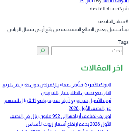
Nabd Alriy
By
|
يناير, 15
كة سناد القابضة
ناد_القابضة
دأ تحصيل بعض المبالغ المستحقة من بائع أرض شمال الرياض
Tag
البحث
اخر المقالات
البنوك الأمريكية تُبقي معايير الإقراض دون تغيير في الربع
الثاني مع تحسن الطلب على القروض
ثوب الأصيل تقر توزيع أرباح نقدية بواقع 0.11 ريال للسهم
عن النصف الأول 2026
لوبريف تضاعف أرباحها إلى 992 مليون ريال في النصف
الأول 2026 بدعم ارتفاع أسعار زيوت الأساس