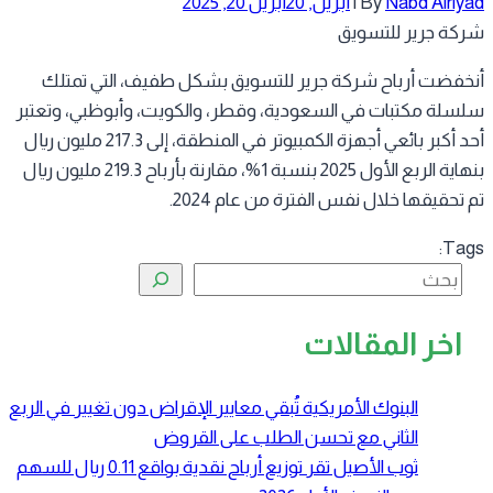
Nabd Alriy
By
|
أبريل, 20
أبريل 20, 2025
كة جرير للتسويق
خفضت أرباح شركة جرير للتسويق بشكل طفيف، التي تمتلك
سلة مكتبات في السعودية، وقطر، والكويت، وأبوظبي، وتعتبر
أحد أكبر بائعي أجهزة الكمبيوتر في المنطقة، إلى 217.3 مليون ريال
بنهاية الربع الأول 2025 بنسبة 1%، مقارنة بأرباح 219.3 مليون ريال
 تحقيقها خلال نفس الفترة من عام 2024.
Tag
البحث
اخر المقالات
البنوك الأمريكية تُبقي معايير الإقراض دون تغيير في الربع
الثاني مع تحسن الطلب على القروض
ثوب الأصيل تقر توزيع أرباح نقدية بواقع 0.11 ريال للسهم