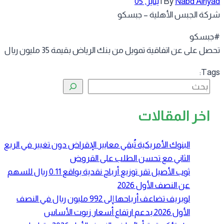
Nabd Alriy
By
|
يناير, 05
كة الجبس الأهلية – جبسكو
بسكو
ل على عن اتفاقية تمويل من بنك الرياض بقيمة 35 مليون ريال
Tag
البحث
اخر المقالات
البنوك الأمريكية تُبقي معايير الإقراض دون تغيير في الربع
الثاني مع تحسن الطلب على القروض
ثوب الأصيل تقر توزيع أرباح نقدية بواقع 0.11 ريال للسهم
عن النصف الأول 2026
لوبريف تضاعف أرباحها إلى 992 مليون ريال في النصف
الأول 2026 بدعم ارتفاع أسعار زيوت الأساس