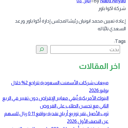
Nabd Alriy
By
|
يناير, 08
كة اكوا باور
ادة تعيين محمد ابونيان رئيسًا لمجلس إدارة أكوا باور ورعد
سعدي نائبًا له
Tag
البحث
اخر المقالات
مبيعات شركات الأسمنت السعودية تتراجع 2% خلال
يوليو 2026
البنوك الأمريكية تُبقي معايير الإقراض دون تغيير في الربع
الثاني مع تحسن الطلب على القروض
ثوب الأصيل تقر توزيع أرباح نقدية بواقع 0.11 ريال للسهم
عن النصف الأول 2026