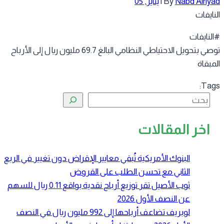
Nabd Alriy
By
|
يناير, 05
نايفات
لنايفات
توصي بتحويل الاحتياطي النظامي البالغ 69.7 مليون ريال إلى الأرباح
مبقاة
Tag
البحث
اخر المقالات
البنوك الأمريكية تُبقي معايير الإقراض دون تغيير في الربع
الثاني مع تحسن الطلب على القروض
ثوب الأصيل تقر توزيع أرباح نقدية بواقع 0.11 ريال للسهم
عن النصف الأول 2026
لوبريف تضاعف أرباحها إلى 992 مليون ريال في النصف