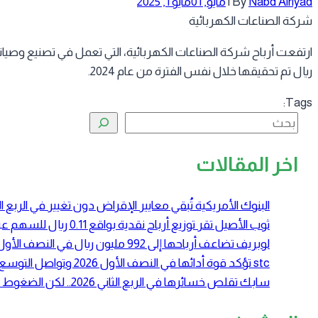
Nabd Alriyad
By
|
مايو, 01
مايو 1, 2025
شركة الصناعات الكهربائية
ريال تم تحقيقها خلال نفس الفترة من عام 2024.
Tags:
البحث
اخر المقالات
البنوك الأمريكية تُبقي معايير الإقراض دون تغيير في الرب
ثوب الأصيل تقر توزيع أرباح نقدية بواقع 0.11 ريال للسهم عن النصف الأول 2026
لوبريف تضاعف أرباحها إلى 992 مليون ريال في النصف الأول 2026 بدعم ارتفاع أسعار زيوت الأساس
stc تؤكد قوة أدائها في النصف الأول 2026 وتواصل التوسع في الحوسبة السحابية والبنية الرقمية
سابك تقلص خسائرها في الربع الثاني 2026.. لكن الضغوط التشغيلية لا تزال مستمرة