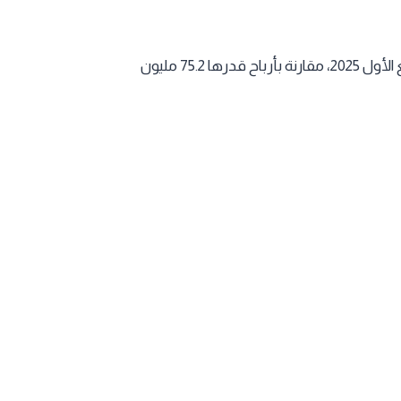
ارتفعت أرباح شركة الصناعات الكهربائية، التي تعمل في تصنيع وصيانة محولات ومحطات التوزيع المدمجة إلى 123.4 مليون ريال بنهاية الربع الأول 2025، مقارنة بأرباح قدرها 75.2 مليون